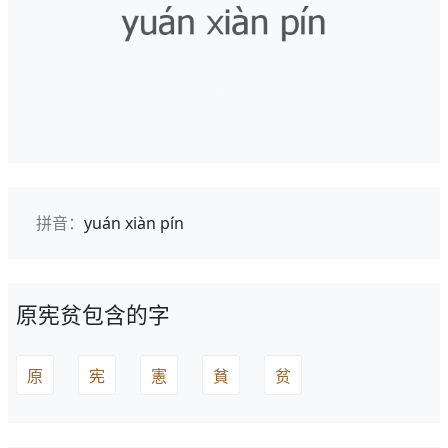
拼音：
yuán xiàn pín
原宪贫包含的字
原
宪
憲
貧
贫