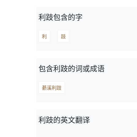
利跂包含的字
利
跂
包含利跂的词或成语
綦溪利跂
利跂的英文翻译