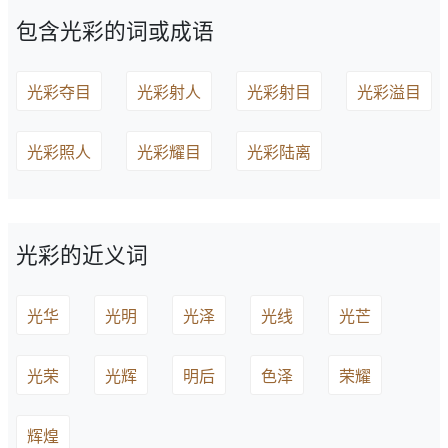
包含光彩的词或成语
光彩夺目
光彩射人
光彩射目
光彩溢目
光彩照人
光彩耀目
光彩陆离
光彩的近义词
光华
光明
光泽
光线
光芒
光荣
光辉
明后
色泽
荣耀
辉煌