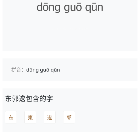
拼音：
dōng guō qūn
东郭逡包含的字
东
東
逡
郭