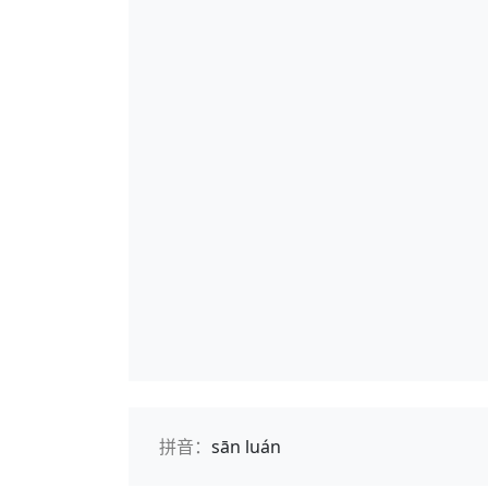
拼音：
sān luán