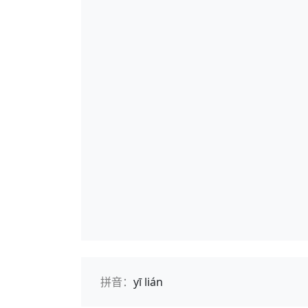
拼音：
yī lián