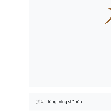
拼音：
lóng míng shī hǒu