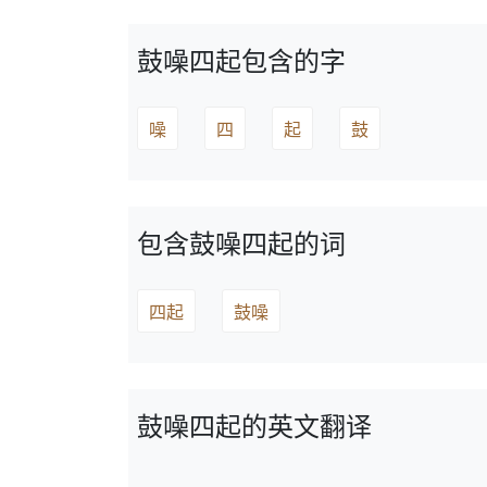
鼓噪四起包含的字
噪
四
起
鼓
包含鼓噪四起的词
四起
鼓噪
鼓噪四起的英文翻译