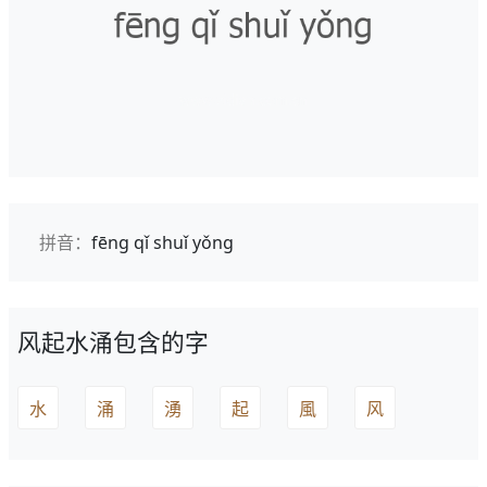
拼音：
fēng qǐ shuǐ yǒng
风起水涌包含的字
水
涌
湧
起
風
风