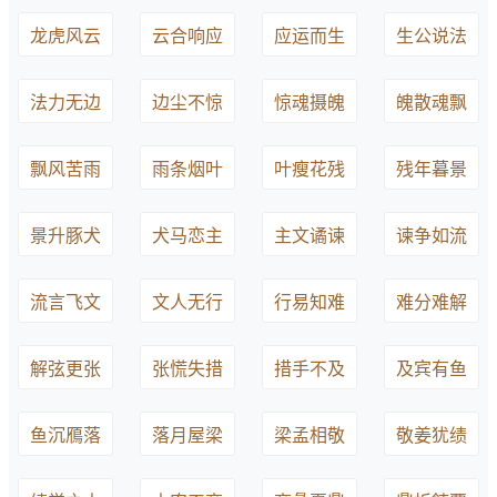
龙虎风云
云合响应
应运而生
生公说法
法力无边
边尘不惊
惊魂摄魄
魄散魂飘
飘风苦雨
雨条烟叶
叶瘦花残
残年暮景
景升豚犬
犬马恋主
主文谲谏
谏争如流
流言飞文
文人无行
行易知难
难分难解
解弦更张
张慌失措
措手不及
及宾有鱼
鱼沉鴈落
落月屋梁
梁孟相敬
敬姜犹绩