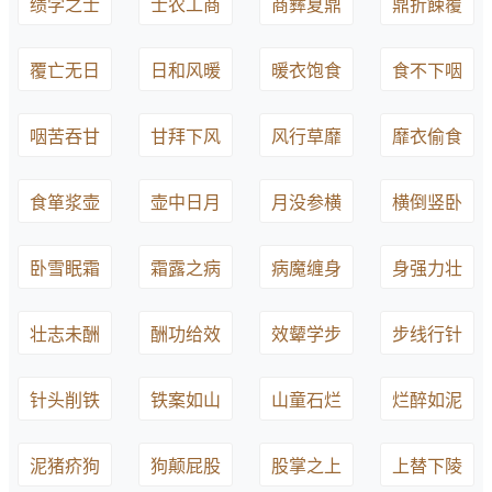
绩学之士
士农工商
商彝夏鼎
鼎折餗覆
覆亡无日
日和风暖
暖衣饱食
食不下咽
咽苦吞甘
甘拜下风
风行草靡
靡衣偷食
食箪浆壶
壶中日月
月没参横
横倒竖卧
卧雪眠霜
霜露之病
病魔缠身
身强力壮
壮志未酬
酬功给效
效颦学步
步线行针
针头削铁
铁案如山
山童石烂
烂醉如泥
泥猪疥狗
狗颠屁股
股掌之上
上替下陵