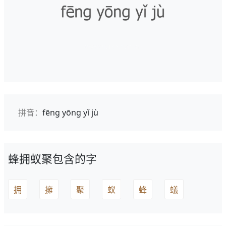
拼音：
fēng yōng yǐ jù
蜂拥蚁聚包含的字
拥
擁
聚
蚁
蜂
蟻