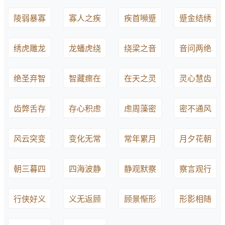
陵弱暴寡
寡人之疾
疾首嚬蹙
蹙金结绣
绣虎雕龙
龙蟠虎绕
绕梁之音
音问两绝
绝圣弃智
智藏瘝在
在天之灵
灵心慧齿
齿弊舌存
存心积虑
虑周藻密
密不通风
风云突变
变化无常
常年累月
月夕花朝
朝三暮四
四海波静
静观默察
察言观行
行侠好义
义无返顾
顾景惭形
形影相随