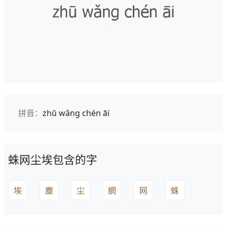
拼音：
zhū wǎng chén āi
蛛网尘埃包含的字
埃
塵
尘
網
网
蛛