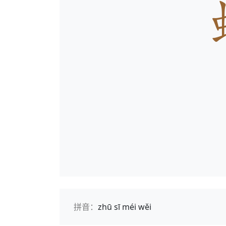
拼音：
zhū sī méi wěi