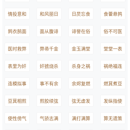
情投意和
和风丽日
日昃忘食
食藿悬鹑
鹑衣鹄面
面从腹诽
诽誉在俗
俗不可医
医时救弊
弊帚千金
金玉满堂
堂堂一表
表里为奸
奸掳烧杀
杀身之祸
祸绝福连
连模拟事
事不有余
余烬复燃
燃萁煮豆
豆萁相煎
煎胶续弦
弦无虚发
发纵指使
使性傍气
气骄志满
满打满算
算无遗策