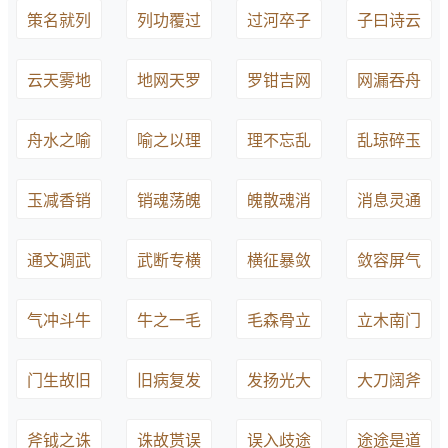
策名就列
列功覆过
过河卒子
子曰诗云
云天雾地
地网天罗
罗钳吉网
网漏吞舟
舟水之喻
喻之以理
理不忘乱
乱琼碎玉
玉减香销
销魂荡魄
魄散魂消
消息灵通
通文调武
武断专横
横征暴敛
敛容屏气
气冲斗牛
牛之一毛
毛森骨立
立木南门
门生故旧
旧病复发
发扬光大
大刀阔斧
斧钺之诛
诛故贳误
误入歧途
途途是道