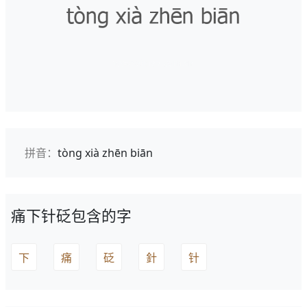
拼音：
tòng xià zhēn biān
痛下针砭包含的字
下
痛
砭
針
针