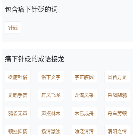
包含痛下针砭的词
针砭
痛下针砭的成语接龙
砭庸针俗
俗下文字
字正腔圆
圆首方足
足蹈手舞
舞凤飞龙
龙潜凤采
采凤随鸦
鸦雀无声
声振林木
木已成舟
舟车劳顿
顿挫抑扬
扬清激浊
浊泾清渭
渭阳之情