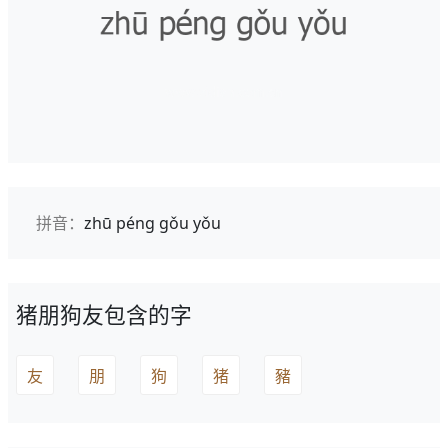
拼音：
zhū péng gǒu yǒu
猪朋狗友包含的字
友
朋
狗
猪
豬