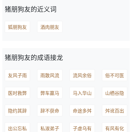
猪朋狗友的近义词
狐朋狗友
酒肉朋友
猪朋狗友的成语接龙
友风子雨
雨散风流
流风余俗
俗不可医
医时救弊
弊车羸马
马入华山
山栖谷隐
隐约其辞
辞不获命
命途多舛
舛讹百出
出公忘私
私淑弟子
子虚乌有
有风有化