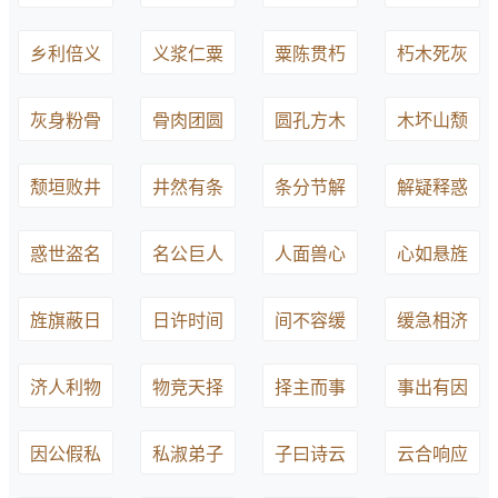
乡利倍义
义浆仁粟
粟陈贯朽
朽木死灰
灰身粉骨
骨肉团圆
圆孔方木
木坏山颓
颓垣败井
井然有条
条分节解
解疑释惑
惑世盗名
名公巨人
人面兽心
心如悬旌
旌旗蔽日
日许时间
间不容缓
缓急相济
济人利物
物竞天择
择主而事
事出有因
因公假私
私淑弟子
子曰诗云
云合响应