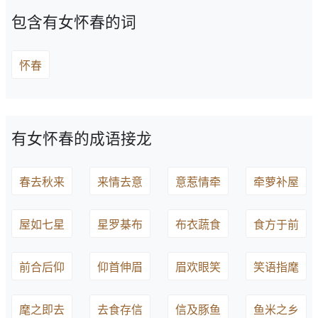
包含有女怀春的词
怀春
有女怀春的成语接龙
春去秋来
来情去意
意惹情牵
牵萝补屋
屋如七星
星罗棊布
布衣蔬食
食方于前
前合后仰
仰首伸眉
眉欢眼笑
笑语指麾
麾之即去
去食存信
信及豚鱼
鱼米之乡