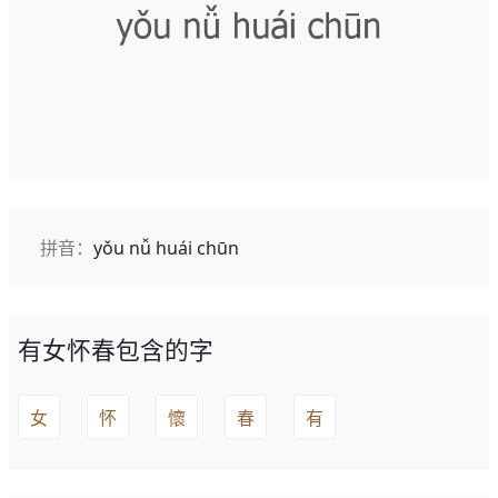
拼音：
yǒu nǚ huái chūn
有女怀春包含的字
女
怀
懷
春
有