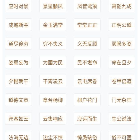
应时对景
景星麟凤
凤管鸾箫
箫韶九成
成城断金
金玉满堂
堂堂正正
正明公道
道尽途穷
穷不失义
义无反顾
顾盼多姿
姿意妄为
为国为民
民不堪命
命在旦夕
夕惕朝干
干霄凌云
云屯席卷
卷甲倍道
道德文章
章台杨柳
柳户花门
门无杂宾
宾客如云
云集响应
应运而生
生公说法
法海无边
边尘不惊
惊愚骇俗
俗不可医