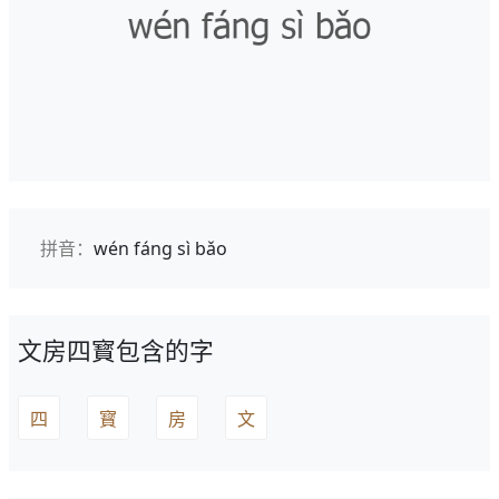
拼音：
wén fáng sì bǎo
文房四寳包含的字
四
寳
房
文