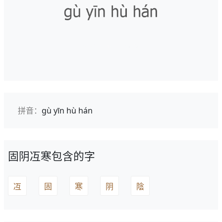
拼音：
gù yīn hù hán
固阴冱寒包含的字
冱
固
寒
阴
陰