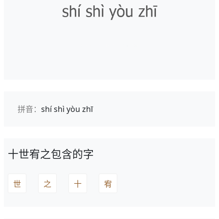
拼音：
shí shì yòu zhī
十世宥之包含的字
世
之
十
宥