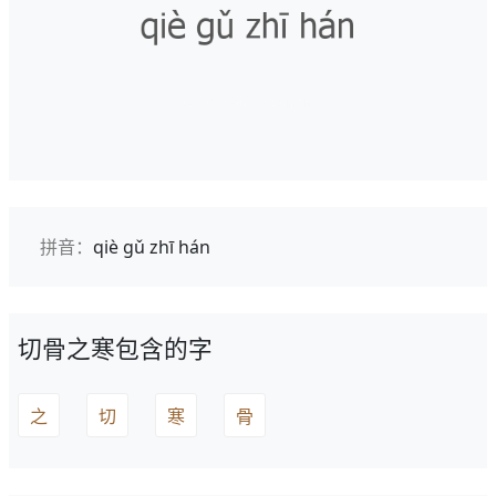
拼音：
qiè gǔ zhī hán
切骨之寒包含的字
之
切
寒
骨