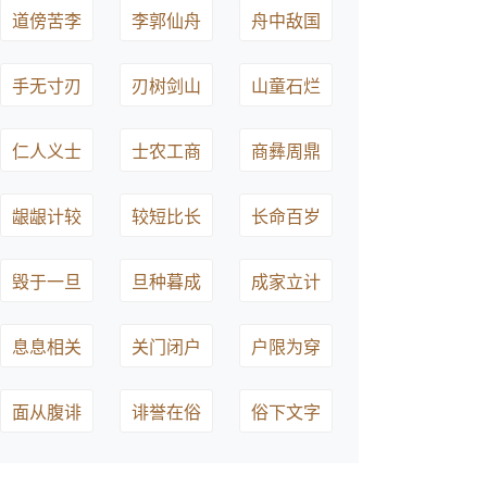
道傍苦李
李郭仙舟
舟中敌国
手无寸刃
刃树剑山
山童石烂
仁人义士
士农工商
商彝周鼎
龈龈计较
较短比长
长命百岁
毁于一旦
旦种暮成
成家立计
息息相关
关门闭户
户限为穿
面从腹诽
诽誉在俗
俗下文字