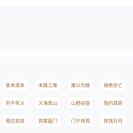
舍本逐末
末路之难
难以为继
继绝存亡
穷不失义
义海恩山
山栖谷隐
隐约其辞
相庄如宾
宾客盈门
门不停宾
宾饯日月