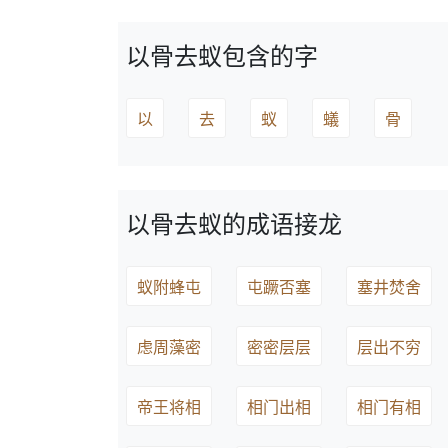
以骨去蚁包含的字
以
去
蚁
蟻
骨
以骨去蚁的成语接龙
蚁附蜂屯
屯蹶否塞
塞井焚舍
虑周藻密
密密层层
层出不穷
帝王将相
相门出相
相门有相