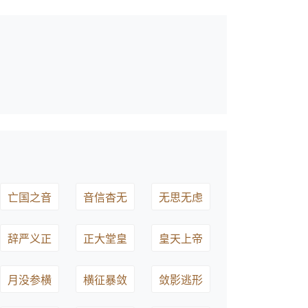
亡国之音
音信杳无
无思无虑
辞严义正
正大堂皇
皇天上帝
月没参横
横征暴敛
敛影逃形