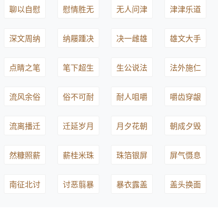
聊以自慰
慰情胜无
无人问津
津津乐道
深文周纳
纳屦踵决
决一雌雄
雄文大手
点睛之笔
笔下超生
生公说法
法外施仁
流风余俗
俗不可耐
耐人咀嚼
嚼齿穿龈
流离播迁
迁延岁月
月夕花朝
朝成夕毁
然糠照薪
薪桂米珠
珠箔银屏
屏气慑息
南征北讨
讨恶翦暴
暴衣露盖
盖头换面