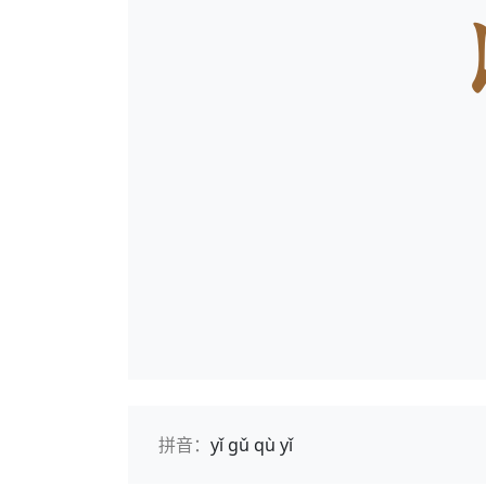
拼音：
yǐ gǔ qù yǐ