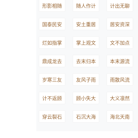
形影相随
随人作计
计出无聊
国泰民安
安土重居
居安资深
烂如指掌
掌上观文
文不加点
鼎成龙去
去末归本
本末源流
岁寒三友
友风子雨
雨散风流
计不返顾
顾小失大
大义凛然
穿云裂石
石沉大海
海北天南