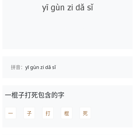
拼音：
yī gùn zi dǎ sǐ
一棍子打死包含的字
一
子
打
棍
死