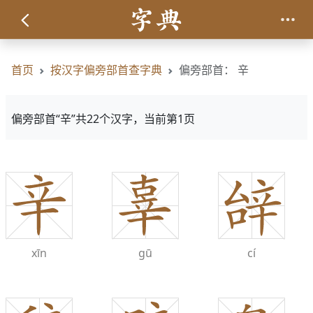
首页
按汉字偏旁部首查字典
偏旁部首： 辛
偏旁部首“辛”共22个汉字，当前第1页
xīn
gū
cí