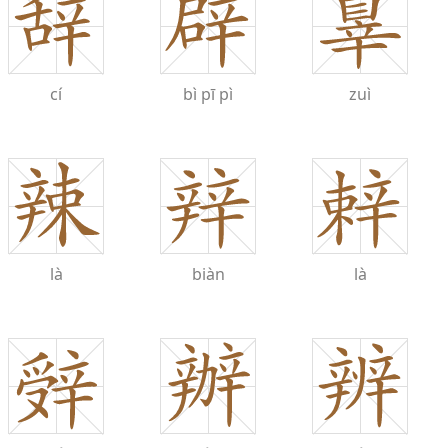
cí
bì
pī
pì
zuì
là
biàn
là