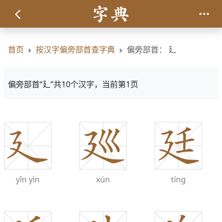
首页
按汉字偏旁部首查字典
偏旁部首： 廴
偏旁部首“廴”共10个汉字，当前第1页
yǐn
yìn
xún
tíng