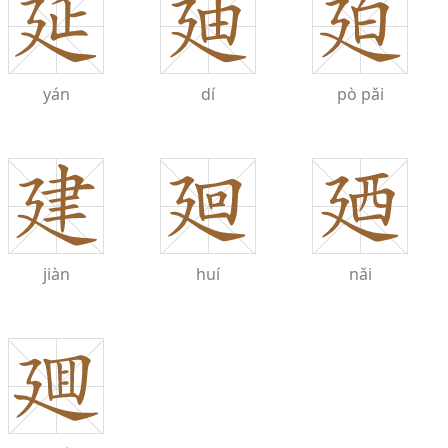
yán
dí
pò
pǎi
jiàn
huí
nǎi